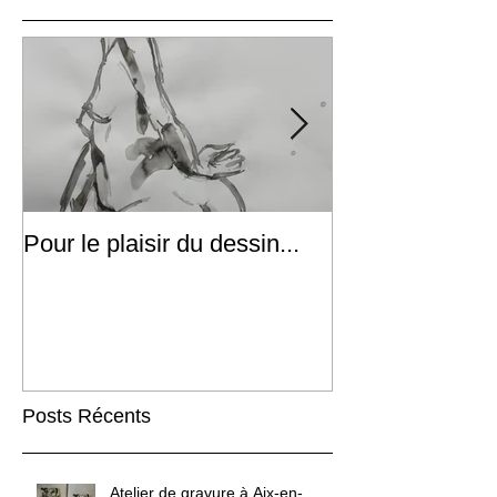
Posts à l'affiche
Pour le plaisir du dessin...
Ascension(s)
Posts Récents