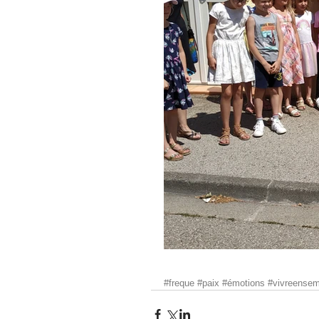
#freque
#paix
#émotions
#vivreensem