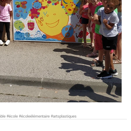
ble
#école
#écoleélémentaire
#artsplastiques